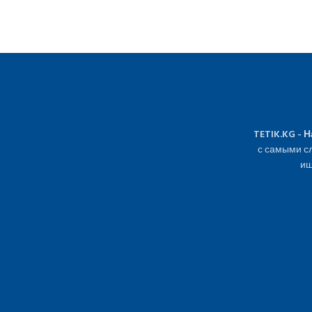
TETIK.KG - 
с самыми сл
ищ