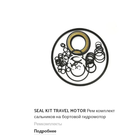
SEAL KIT TRAVEL MOTOR Рем комплект
Se
сальников на бортовой гидромотор
Ре
Ремкомплекты
По
Подробнее