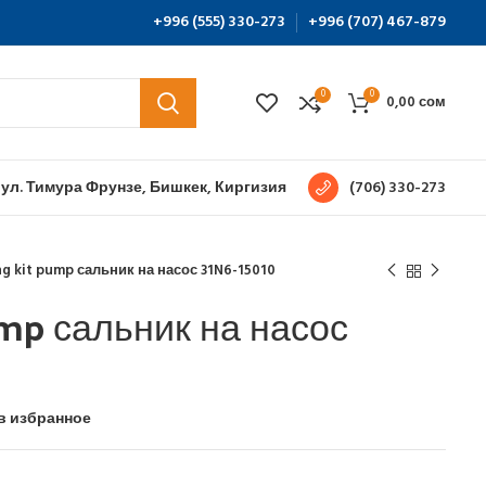
+996 (555) 330-273
+996 (707) 467-879
0
0
0,00
сом
 ул. Тимура Фрунзе, Бишкек, Киргизия
(706) 330-273
ng kit pump сальник на насос 31N6-15010
ump сальник на насос
в избранное