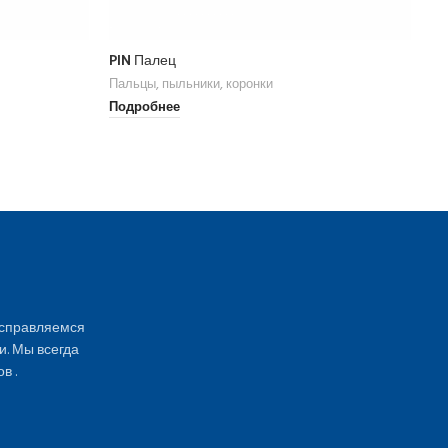
PIN Палец
PI
Пальцы, пыльники, коронки
Па
Подробнее
По
 справляемся
и. Мы всегда
в .