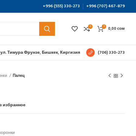
+996 (555) 330-273
+996 (707) 467-879
0
0
0,00
сом
 ул. Тимура Фрунзе, Бишкек, Киргизия
(706) 330-273
онки
Палец
в избранное
коронки