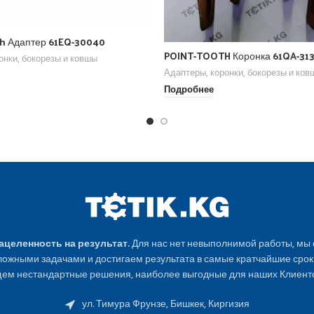
th Адаптер 61EQ-30040
POINT-TOOTH Коронка 61QA-313
онки, бокорезы и ковшы
Адаптеры, коронки, бокорезы и ко
Подробнее
Нацеленность на результат.
Для нас нет невыполнимой работы, мы
ожными задачами и достигаем результата в самые кратчайшие срок
ем нестандартные решения, наиболее выгодные для наших Клиенто
ул. Тимура Фрунзе, Бишкек, Киргизия