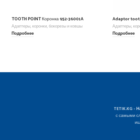
TOOTH POINT Коронка 952-36001A
Adaptor too
Адаптеры, коронки, бокорезы и ковшы
Адаптеры, кор
Подробнее
Подробнее
TETIK.KG - 
с самыми сл
ищ