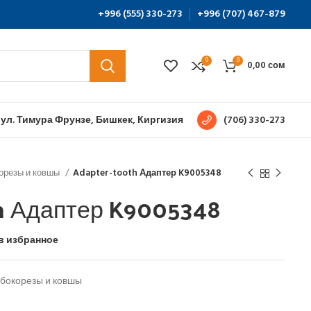
+996 (555) 330-273
+996 (707) 467-879
0
0
0,00
сом
 ул. Тимура Фрунзе, Бишкек, Киргизия
(706) 330-273
корезы и ковшы
Adapter-tooth Адаптер K9005348
th Адаптер K9005348
в избранное
 бокорезы и ковшы