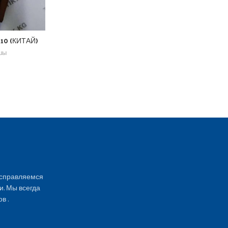
TO
Ад
По
10 (КИТАЙ)
вшы
 справляемся
и. Мы всегда
в .