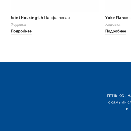
Joint Housing-Lh Цапфа левая
Yoke Flance
Ходовка
Ходовка
Подробнее
Подробнее
TETIK.KG - 
с самыми сл
ищ