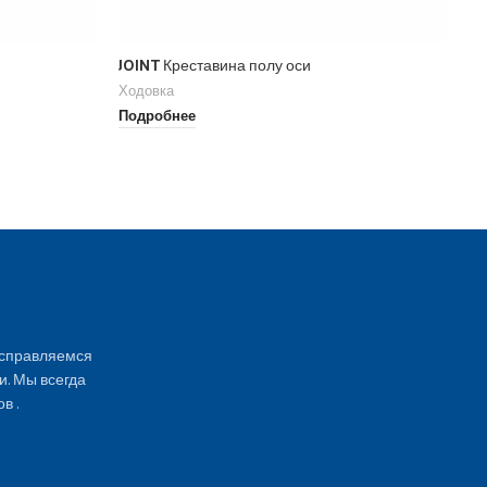
JOINT Креставина полу оси
UP
Ходовка
Хо
Подробнее
По
 справляемся
и. Мы всегда
в .