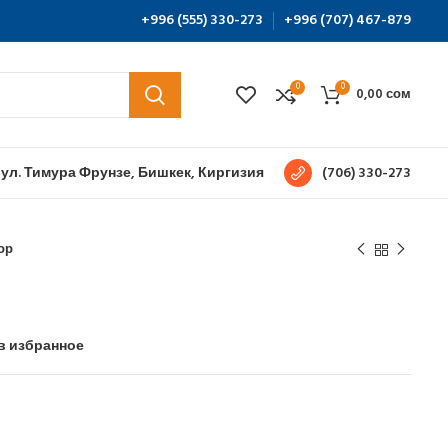
+996 (555) 330-273
+996 (707) 467-879
0
0
0,00
сом
 ул. Тимура Фрунзе, Бишкек, Киргизия
(706) 330-273
ор
в избранное