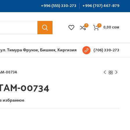
+996 (555) 330-273
+996 (707) 467-879
0
0
0,00
сом
 ул. Тимура Фрунзе, Бишкек, Киргизия
(706) 330-273
AM-00734
TAM-00734
в избранное