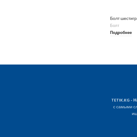
Болт шестиг
Болт
Подробнее
TETIK.KG - 
с самыми сл
ищ