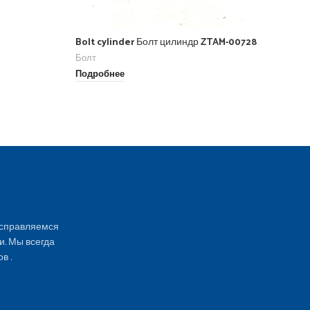
бо
Бо
Bolt cylinder Болт цилиндр ZTAM-00728
По
Болт
Подробнее
 справляемся
и. Мы всегда
в .