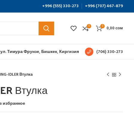
+996 (555) 330-273
+996 (707) 467-879
0
0
0,00
сом
 ул. Тимура Фрунзе, Бишкек, Киргизия
(706) 330-273
ING-IDLER Втулка
ER Втулка
в избранное