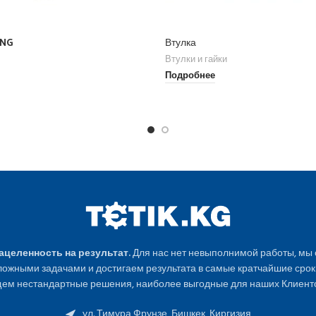
ING
Втулка
Втулки и гайки
Подробнее
Нацеленность на результат.
Для нас нет невыполнимой работы, мы
ожными задачами и достигаем результата в самые кратчайшие срок
ем нестандартные решения, наиболее выгодные для наших Клиенто
ул. Тимура Фрунзе, Бишкек, Киргизия