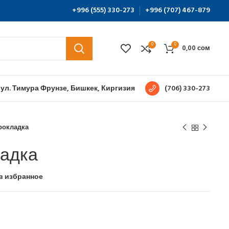
+996 (555) 330-273
+996 (707) 467-879
0
0
0,00
сом
 ул. Тимура Фрунзе, Бишкек, Киргизия
(706) 330-273
рокладка
ладка
в избранное