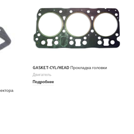
Re
GASKET-CYL/HEAD Прокладка головки
Дв
Двигатель
По
Подробнее
лектора