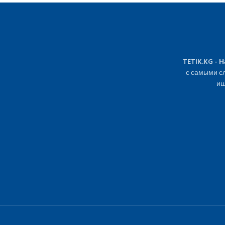
TETIK.KG - 
с самыми сл
ищ