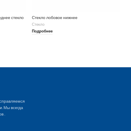
еднее стекло
Стекло лобовое нижнее
GL
Стекло
Ст
Подробнее
По
 справляемся
и. Мы всегда
в .