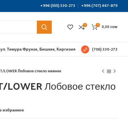
+996 (555) 330-273
+996 (707) 467-879
0
0
0,00
сом
 ул. Тимура Фрунзе, Бишкек, Киргизия
(706) 330-273
T/LOWER Лобовое стекло нижнее
T/LOWER Лобовое стекло
в избранное