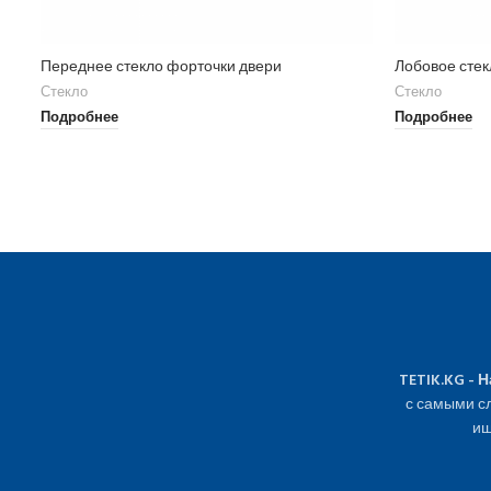
Переднее стекло форточки двери
Лобовое стек
Стекло
Стекло
Подробнее
Подробнее
TETIK.KG - 
с самыми сл
ищ