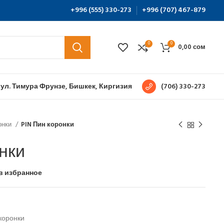
+996 (555) 330-273
+996 (707) 467-879
0
0
0,00
сом
 ул. Тимура Фрунзе, Бишкек, Киргизия
(706) 330-273
онки
PIN Пин коронки
нки
в избранное
коронки