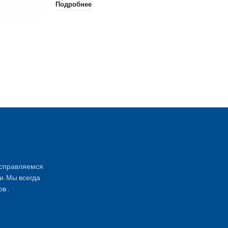
Подробнее
Pi
Па
По
 справляемся
и. Мы всегда
в .