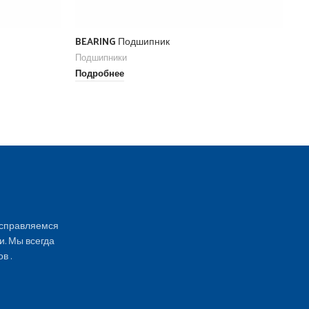
BEARING Подшипник
Be
Подшипники
По
Подробнее
По
 справляемся
и. Мы всегда
в .