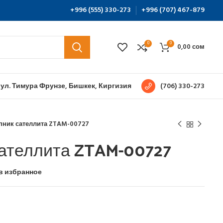
+996 (555) 330-273
+996 (707) 467-879
0
0
0,00
сом
 ул. Тимура Фрунзе, Бишкек, Киргизия
(706) 330-273
ник сателлита ZTAM-00727
ателлита ZTAM-00727
в избранное