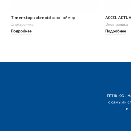
Timer-stop solenoid стоп таймер
ACCEL ACTUA
Электроника
Электроника
Подробнее
Подробнее
TETIK.KG - 
с самыми сл
ищ