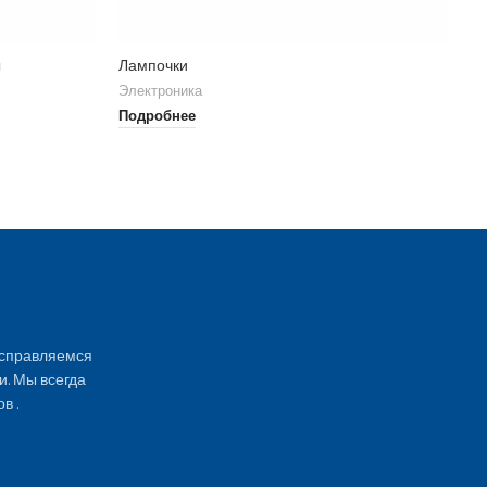
ы
Лампочки
Va
Электроника
Эл
Подробнее
По
 справляемся
и. Мы всегда
в .