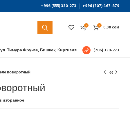
+996 (555) 330-273
+996 (707) 467-879
0
0
0,00
сом
 ул. Тимура Фрунзе, Бишкек, Киргизия
(706) 330-273
реле поворотный
оворотный
в избранное