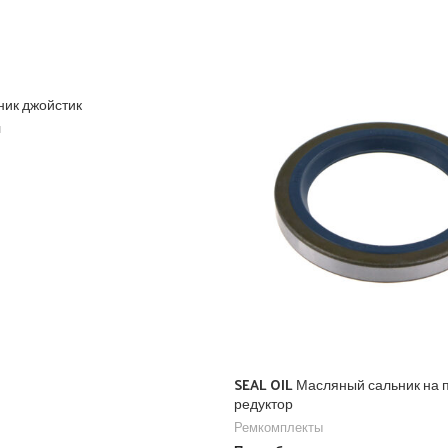
ник джойстик
ы
SEAL OIL Масляный сальник на 
редуктор
Ремкомплекты