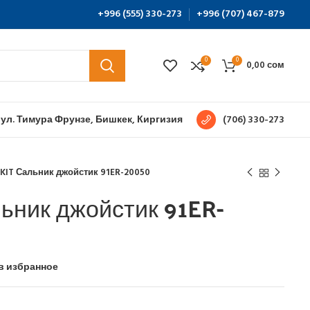
+996 (555) 330-273
+996 (707) 467-879
0
0
0,00
сом
 ул. Тимура Фрунзе, Бишкек, Киргизия
(706) 330-273
 KIT Сальник джойстик 91ER-20050
ьник джойстик 91ER-
в избранное