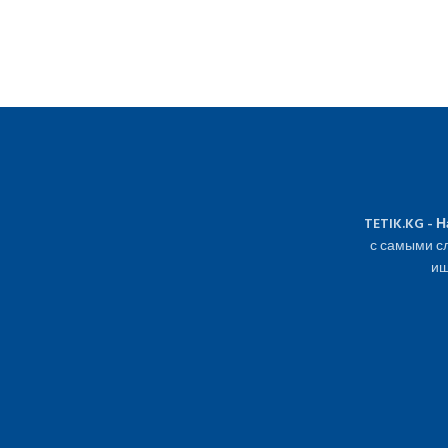
TETIK.KG - 
с самыми сл
ищ