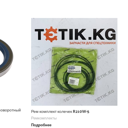
поворотный
SE
Рем комплект колечек R210W-5
Ре
Ремкомплекты
По
Подробнее