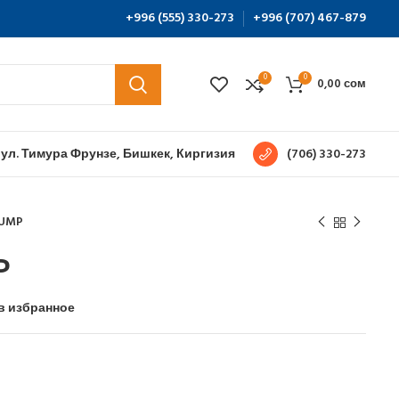
+996 (555) 330-273
+996 (707) 467-879
0
0
0,00
сом
 ул. Тимура Фрунзе, Бишкек, Киргизия
(706) 330-273
PUMP
P
в избранное