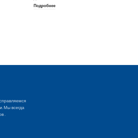
Подробнее
Re
Дв
По
 справляемся
и. Мы всегда
в .