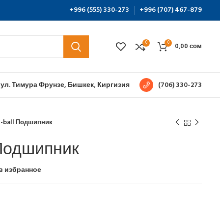
+996 (555) 330-273
+996 (707) 467-879
0
0
0,00
сом
 ул. Тимура Фрунзе, Бишкек, Киргизия
(706) 330-273
g-ball Подшипник
 Подшипник
в избранное