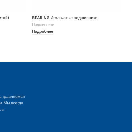
По
По
итай)
BEARING Игольчатые подшипники
Подшипники
Подробнее
 справляемся
и. Мы всегда
в .