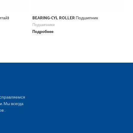
итай)
BEARING-CYL ROLLER Подшипник
BE
Подшипники
По
Подробнее
По
 справляемся
и. Мы всегда
в .