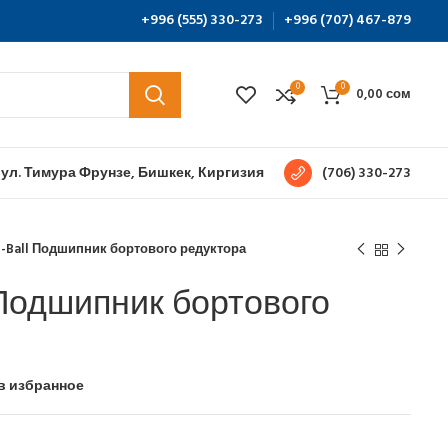
+996 (555) 330-273
+996 (707) 467-879
0
0
0,00
сом
 ул. Тимура Фрунзе, Бишкек, Киргизия
(706) 330-273
g-Ball Подшипник бортового редуктора
 Подшипник бортового
в избранное