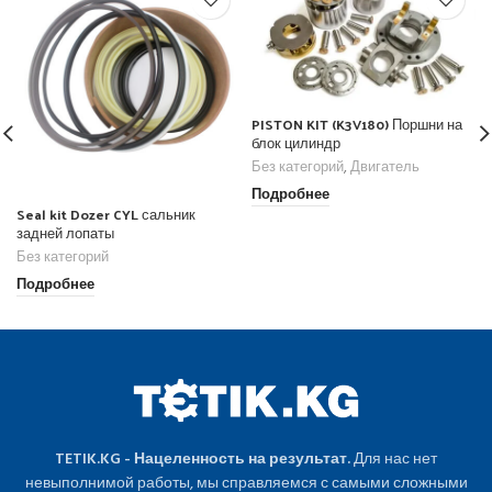
PISTON KIT (K3V180) Поршни на
блок цилиндр
Без категорий
,
Двигатель
Подробнее
Seal kit Dozer CYL сальник
задней лопаты
Без категорий
Подробнее
TETIK.KG - Нацеленность на результат.
Для нас нет
невыполнимой работы, мы справляемся с самыми сложными