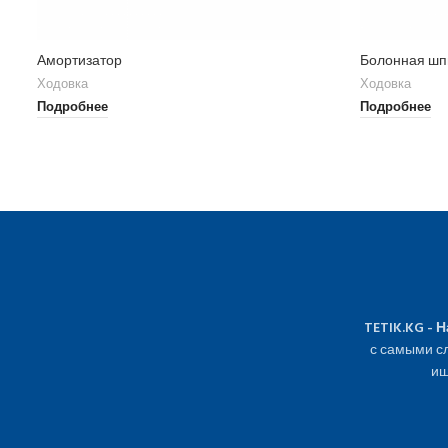
Амортизатор
Болонная шп
Ходовка
Ходовка
Подробнее
Подробнее
TETIK.KG - 
с самыми сл
ищ