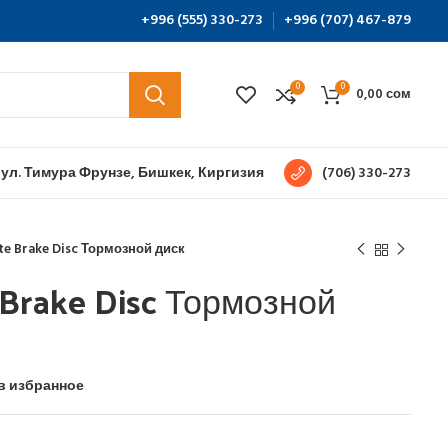
+996 (555) 330-273
+996 (707) 467-879
0
0
0,00
сом
 ул. Тимура Фрунзе, Бишкек, Киргизия
(706) 330-273
te Brake Disc Тормозной диск
 Brake Disc Тормозной
в избранное