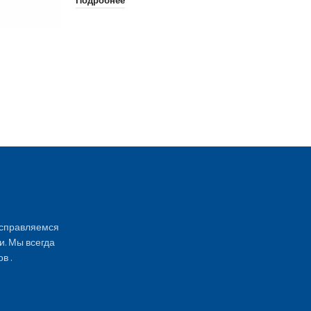
Подробнее
SH
Хо
По
 справляемся
и. Мы всегда
в .