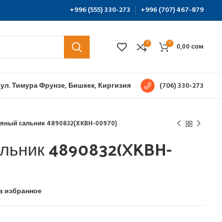
+996 (555) 330-273
+996 (707) 467-879
0
0
0,00
сом
 ул. Тимура Фрунзе, Бишкек, Киргизия
(706) 330-273
яный сальник 4890832(XKBH-00970)
льник 4890832(XKBH-
в избранное