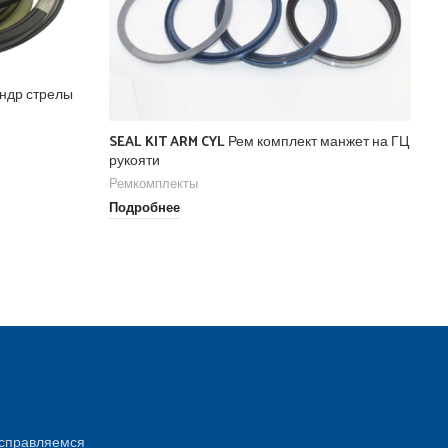
индр стрелы
hu
SEAL KIT ARM CYL Рем комплект манжет на ГЦ
Ре
рукояти
По
Ремкомплекты
Подробнее
 справляемся