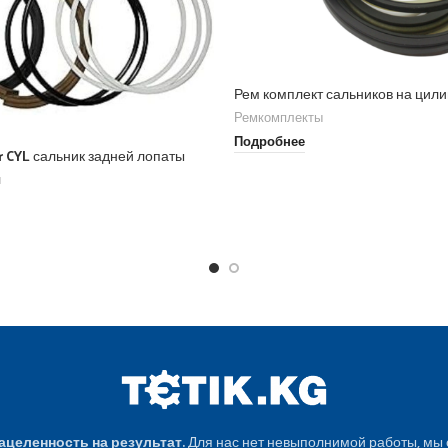
Рем комплект сальников на цил
Ремкомплекты
Подробнее
er CYL сальник задней лопаты
ы
Нацеленность на результат.
Для нас нет невыполнимой работы, мы