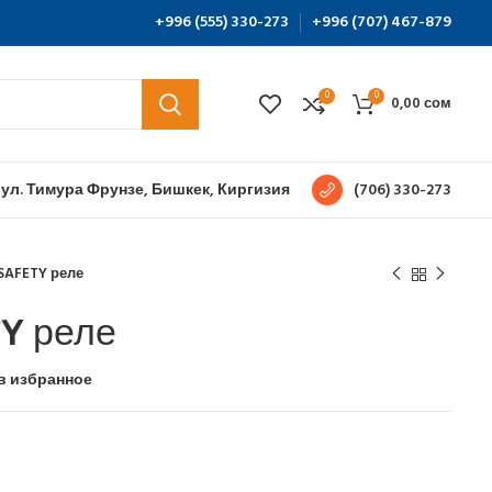
+996 (555) 330-273
+996 (707) 467-879
0
0
0,00
сом
 ул. Тимура Фрунзе, Бишкек, Киргизия
(706) 330-273
SAFETY реле
Y реле
в избранное