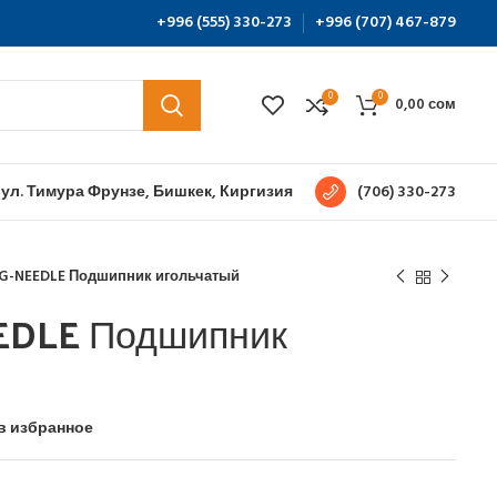
+996 (555) 330-273
+996 (707) 467-879
0
0
0,00
сом
 ул. Тимура Фрунзе, Бишкек, Киргизия
(706) 330-273
G-NEEDLE Подшипник игольчатый
EDLE Подшипник
в избранное