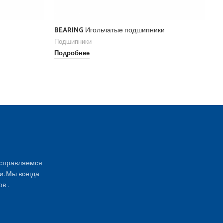
BEARING Игольчатые подшипники
B
Подшипники
По
Подробнее
По
 справляемся
и. Мы всегда
в .