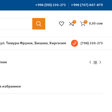
+996 (555) 330-273
+996 (707) 467-879
0
0
0,00
сом
 ул. Тимура Фрунзе, Бишкек, Киргизия
(706) 330-273
пник
в избранное