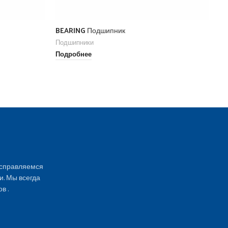
BEARING Подшипник
Be
Подшипники
По
Подробнее
По
 справляемся
и. Мы всегда
в .